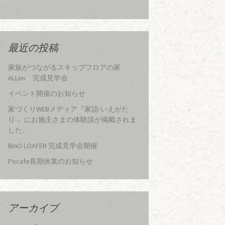
最近の投稿
家族がつながるスキップフロアの家
ALLen 完成見学会
イベント開催のお知らせ
家づくりWEBメディア『家語-いえがた
り-』にお施主さまの体験談が掲載されま
した。
BinO LOAFER 完成見学会開催
Pocafe長期休業のお知らせ
アーカイブ