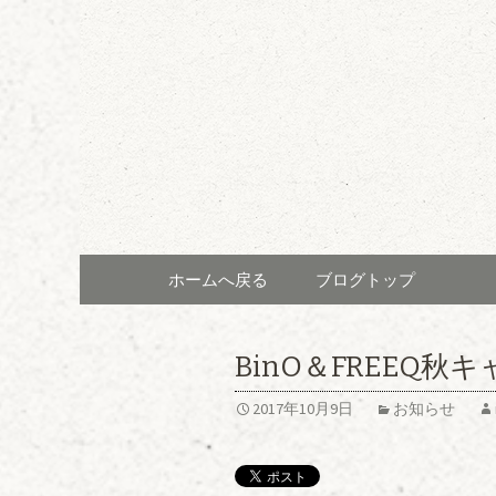
三重県津市「増井総建（ま
三重県津
ん）」の
コンテンツへ移動
ホームへ戻る
ブログトップ
BinO＆FREEQ
2017年10月9日
お知らせ