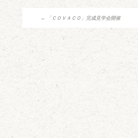
←
「ＣＯＶＡＣＯ」完成見学会開催
投稿ナビゲーシ