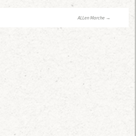
ALLen Marche
→
ョン