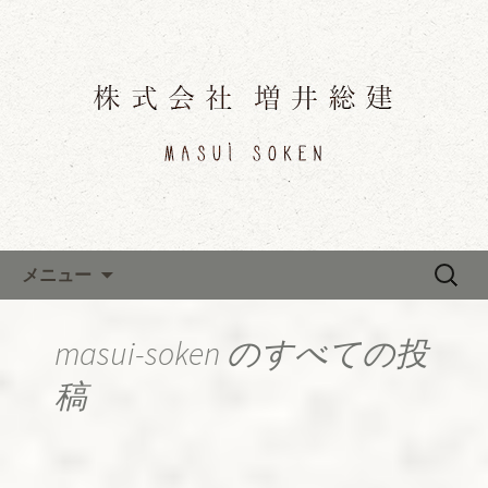
三重県津市「増井総建（ますいそうけ
ん）」のブログです。
三重県津市「増井総建（ますい
そうけん）」のブログ
コンテンツへ移動
検
メニュー
索:
masui-soken
のすべての投
稿