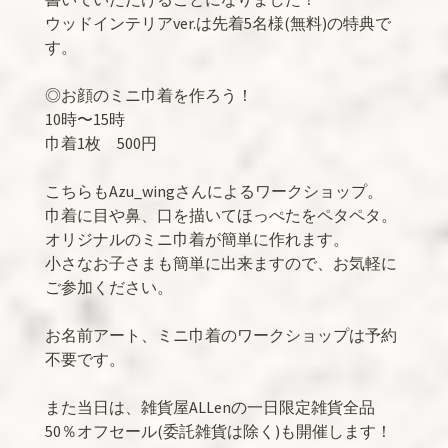
ウッドインテリアver.は先着5名様(無料)の特典で
す。
◎お顔のミニ巾着を作ろう！
10時〜15時
巾着1枚 500円
こちらもAzu_wingさんによるワークショップ。
巾着に目や鼻、口を描いてほっぺたをペタペタ。
オリジナルのミニ巾着が簡単に作れます。
小さなお子さまも簡単に出来ますので、お気軽に
ご参加ください。
お名前アート、ミニ巾着のワークショップは予約
不要です。
また当日は、雑貨屋ALLenの一日限定雑貨全品
50％オフセール(委託雑貨は除く)も開催します！