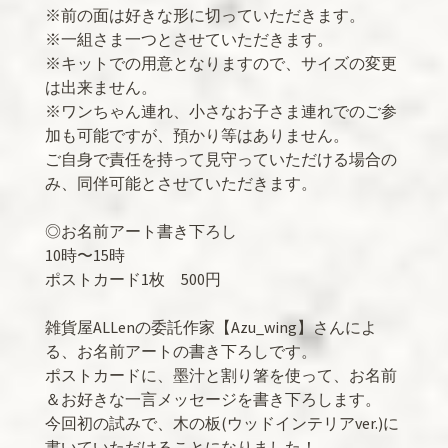
※前の面は好きな形に切っていただきます。
※一組さま一つとさせていただきます。
※キットでの用意となりますので、サイズの変更
は出来ません。
※ワンちゃん連れ、小さなお子さま連れでのご参
加も可能ですが、預かり等はありません。
ご自身で責任を持って見守っていただける場合の
み、同伴可能とさせていただきます。
◎お名前アート書き下ろし
10時〜15時
ポストカード1枚 500円
雑貨屋ALLenの委託作家【Azu_wing】さんによ
る、お名前アートの書き下ろしです。
ポストカードに、墨汁と割り箸を使って、お名前
＆お好きな一言メッセージを書き下ろします。
今回初の試みで、木の板(ウッドインテリアver.)に
書いていただけることになりました！