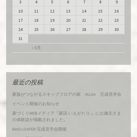
3
4
5
6
7
8
9
10
11
12
13
14
15
16
17
18
19
20
21
22
23
24
25
26
27
28
29
30
31
« 5月
最近の投稿
家族がつながるスキップフロアの家 ALLen 完成見学会
イベント開催のお知らせ
家づくりWEBメディア『家語-いえがたり-』にお施主さま
の体験談が掲載されました。
BinO LOAFER 完成見学会開催